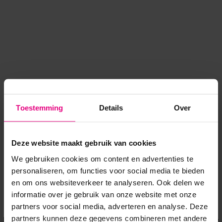
Toestemming
Details
Over
Deze website maakt gebruik van cookies
We gebruiken cookies om content en advertenties te
personaliseren, om functies voor social media te bieden
en om ons websiteverkeer te analyseren. Ook delen we
informatie over je gebruik van onze website met onze
Application error: a client-side exception has occurred
while
partners voor social media, adverteren en analyse. Deze
partners kunnen deze gegevens combineren met andere
loading
www.voordeeluitjes.nl
(see the browser console for more