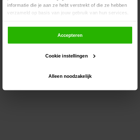
informatie die je aan ze hebt verstrekt of die ze hebben
information)
.
verzameld op basis van jouw gebruik van hun services.
Als je op "Accepteer" klikt, dan geef je Voordeeluitjes.nl
toestemming om cookies voor social media en
Accepteren
gepersonaliseerde advertenties te plaatsen.
Cookie instellingen
Lees hier meer over in ons
privacybeleid
en
cookiebeleid
.
Alleen noodzakelijk
Via "Cookie instellingen" kun je ook zelf instellen welke
cookies worden geplaatst. Je kunt je keuze altijd wijzigen
of intrekken op ons
cookiebeleid
.