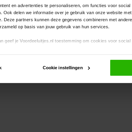
ent en advertenties te personaliseren, om functies voor social
. Ook delen we informatie over je gebruik van onze website met
eption has occurred
while loading
www.voordeeluitjes.nl
(see the br
e. Deze partners kunnen deze gegevens combineren met andere i
erzameld op basis van jouw gebruik van hun services.
 dan geef je Voordeeluitjes.nl toestemming om cookies voor socia
rivacybeleid
en
cookiebeleid
.
k
Cookie instellingen
je ook zelf instellen welke cookies worden geplaatst. Je kunt je k
id
.