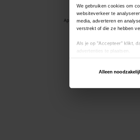
We gebruiken cookies om cont
websiteverkeer te analyseren
Application error: a client-side exc
media, adverteren en analys
verstrekt of die ze hebben v
Als je op "Accepteer" klikt,
advertenties te plaatsen.
Lees hier meer over in ons
p
Alleen noodzakelij
Via "Cookie instellingen" kun 
intrekken op ons
cookiebele