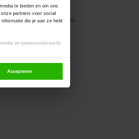
 media te bieden en om ons
 onze partners voor social
owser console for more information)
.
nformatie die je aan ze hebt
l media en gepersonaliseerde
Accepteren
euze altijd wijzigen of