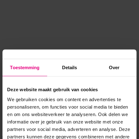
Toestemming
Details
Over
Deze website maakt gebruik van cookies
We gebruiken cookies om content en advertenties te
personaliseren, om functies voor social media te bieden
en om ons websiteverkeer te analyseren. Ook delen we
informatie over je gebruik van onze website met onze
Application error: a client-side exception has occurred
while
partners voor social media, adverteren en analyse. Deze
partners kunnen deze gegevens combineren met andere
loading
www.voordeeluitjes.nl
(see the browser console for more