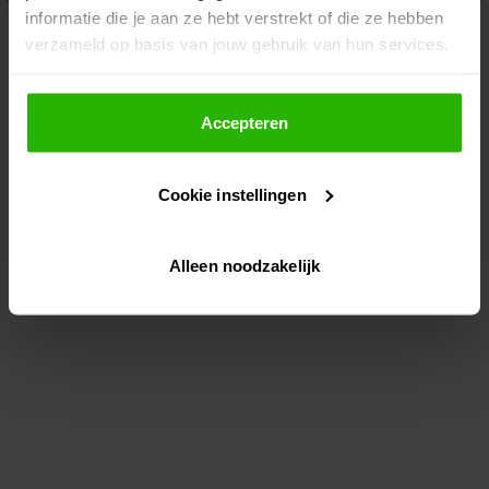
informatie die je aan ze hebt verstrekt of die ze hebben
information)
.
verzameld op basis van jouw gebruik van hun services.
Als je op "Accepteer" klikt, dan geef je Voordeeluitjes.nl
toestemming om cookies voor social media en
Accepteren
gepersonaliseerde advertenties te plaatsen.
Cookie instellingen
Lees hier meer over in ons
privacybeleid
en
cookiebeleid
.
Alleen noodzakelijk
Via "Cookie instellingen" kun je ook zelf instellen welke
cookies worden geplaatst. Je kunt je keuze altijd wijzigen
of intrekken op ons
cookiebeleid
.