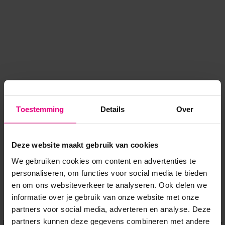
Toestemming
Details
Over
Deze website maakt gebruik van cookies
We gebruiken cookies om content en advertenties te
personaliseren, om functies voor social media te bieden
en om ons websiteverkeer te analyseren. Ook delen we
informatie over je gebruik van onze website met onze
Application error: a client-side exception has occurred
while
partners voor social media, adverteren en analyse. Deze
partners kunnen deze gegevens combineren met andere
loading
www.voordeeluitjes.nl
(see the browser console for more