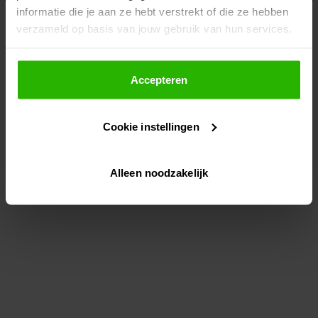
informatie die je aan ze hebt verstrekt of die ze hebben
information)
.
verzameld op basis van jouw gebruik van hun services.
Als je op "Accepteer" klikt, dan geef je Voordeeluitjes.nl
toestemming om cookies voor social media en
Accepteren
gepersonaliseerde advertenties te plaatsen.
Cookie instellingen
Lees hier meer over in ons
privacybeleid
en
cookiebeleid
.
Alleen noodzakelijk
Via "Cookie instellingen" kun je ook zelf instellen welke
cookies worden geplaatst. Je kunt je keuze altijd wijzigen
of intrekken op ons
cookiebeleid
.