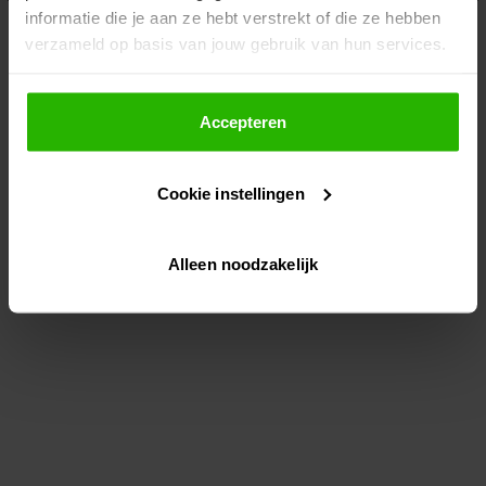
informatie die je aan ze hebt verstrekt of die ze hebben
information)
.
verzameld op basis van jouw gebruik van hun services.
Als je op "Accepteer" klikt, dan geef je Voordeeluitjes.nl
toestemming om cookies voor social media en
Accepteren
gepersonaliseerde advertenties te plaatsen.
Cookie instellingen
Lees hier meer over in ons
privacybeleid
en
cookiebeleid
.
Alleen noodzakelijk
Via "Cookie instellingen" kun je ook zelf instellen welke
cookies worden geplaatst. Je kunt je keuze altijd wijzigen
of intrekken op ons
cookiebeleid
.