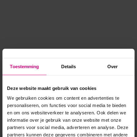
Toestemming
Details
Over
Deze website maakt gebruik van cookies
We gebruiken cookies om content en advertenties te
personaliseren, om functies voor social media te bieden
en om ons websiteverkeer te analyseren. Ook delen we
informatie over je gebruik van onze website met onze
Application error: a client-side exception has occurred
while
partners voor social media, adverteren en analyse. Deze
partners kunnen deze gegevens combineren met andere
loading
www.voordeeluitjes.nl
(see the browser console for more