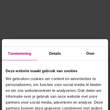
Toestemming
Details
Over
Deze website maakt gebruik van cookies
We gebruiken cookies om content en advertenties te
personaliseren, om functies voor social media te bieden
en om ons websiteverkeer te analyseren. Ook delen we
informatie over je gebruik van onze website met onze
Application error: a client-side exception has occurred
while
partners voor social media, adverteren en analyse. Deze
partners kunnen deze gegevens combineren met andere
loading
www.voordeeluitjes.nl
(see the browser console for more