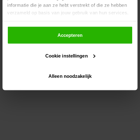
informatie die je aan ze hebt verstrekt of die ze hebben
information)
.
verzameld op basis van jouw gebruik van hun services.
Als je op "Accepteer" klikt, dan geef je Voordeeluitjes.nl
toestemming om cookies voor social media en
Accepteren
gepersonaliseerde advertenties te plaatsen.
Cookie instellingen
Lees hier meer over in ons
privacybeleid
en
cookiebeleid
.
Alleen noodzakelijk
Via "Cookie instellingen" kun je ook zelf instellen welke
cookies worden geplaatst. Je kunt je keuze altijd wijzigen
of intrekken op ons
cookiebeleid
.