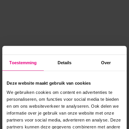
Toestemming
Details
Over
Deze website maakt gebruik van cookies
We gebruiken cookies om content en advertenties te
personaliseren, om functies voor social media te bieden
en om ons websiteverkeer te analyseren. Ook delen we
informatie over je gebruik van onze website met onze
Application error: a client-side exception has occurred
while
partners voor social media, adverteren en analyse. Deze
partners kunnen deze gegevens combineren met andere
loading
www.voordeeluitjes.nl
(see the browser console for more