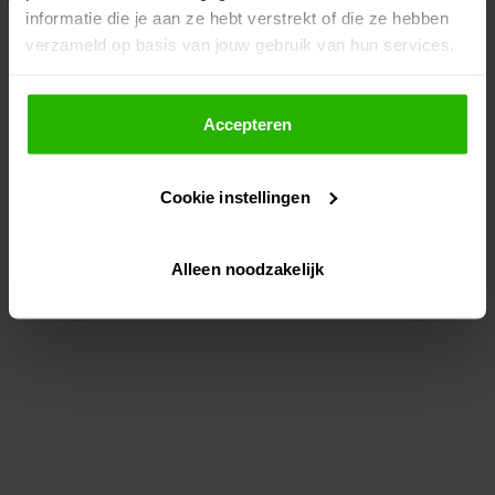
informatie die je aan ze hebt verstrekt of die ze hebben
information)
.
verzameld op basis van jouw gebruik van hun services.
Als je op "Accepteer" klikt, dan geef je Voordeeluitjes.nl
toestemming om cookies voor social media en
Accepteren
gepersonaliseerde advertenties te plaatsen.
Cookie instellingen
Lees hier meer over in ons
privacybeleid
en
cookiebeleid
.
Alleen noodzakelijk
Via "Cookie instellingen" kun je ook zelf instellen welke
cookies worden geplaatst. Je kunt je keuze altijd wijzigen
of intrekken op ons
cookiebeleid
.