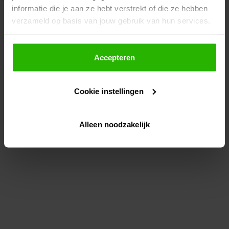
informatie die je aan ze hebt verstrekt of die ze hebben
information)
.
verzameld op basis van jouw gebruik van hun services.
Als je op "Accepteer" klikt, dan geef je Voordeeluitjes.nl
toestemming om cookies voor social media en
Accepteren
gepersonaliseerde advertenties te plaatsen.
Cookie instellingen
Lees hier meer over in ons
privacybeleid
en
cookiebeleid
.
Alleen noodzakelijk
Via "Cookie instellingen" kun je ook zelf instellen welke
cookies worden geplaatst. Je kunt je keuze altijd wijzigen
of intrekken op ons
cookiebeleid
.