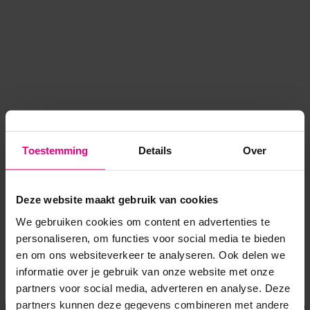
Toestemming
Details
Over
Deze website maakt gebruik van cookies
We gebruiken cookies om content en advertenties te
personaliseren, om functies voor social media te bieden
en om ons websiteverkeer te analyseren. Ook delen we
informatie over je gebruik van onze website met onze
Application error: a client-side exception has occurred
while
partners voor social media, adverteren en analyse. Deze
partners kunnen deze gegevens combineren met andere
loading
www.voordeeluitjes.nl
(see the browser console for more