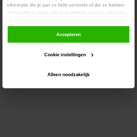
informatie die je aan ze hebt verstrekt of die ze hebben
information)
.
verzameld op basis van jouw gebruik van hun services.
Als je op "Accepteer" klikt, dan geef je Voordeeluitjes.nl
toestemming om cookies voor social media en
Accepteren
gepersonaliseerde advertenties te plaatsen.
Cookie instellingen
Lees hier meer over in ons
privacybeleid
en
cookiebeleid
.
Alleen noodzakelijk
Via "Cookie instellingen" kun je ook zelf instellen welke
cookies worden geplaatst. Je kunt je keuze altijd wijzigen
of intrekken op ons
cookiebeleid
.