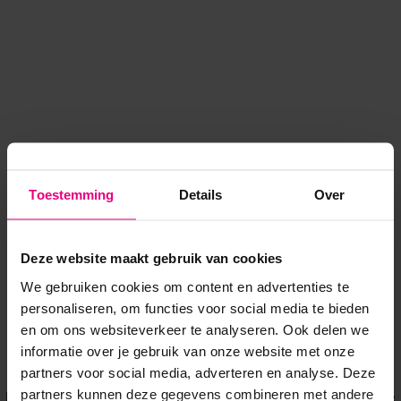
Toestemming
Details
Over
Deze website maakt gebruik van cookies
We gebruiken cookies om content en advertenties te
personaliseren, om functies voor social media te bieden
en om ons websiteverkeer te analyseren. Ook delen we
informatie over je gebruik van onze website met onze
Application error: a client-side exception has occurred
while
partners voor social media, adverteren en analyse. Deze
partners kunnen deze gegevens combineren met andere
loading
www.voordeeluitjes.nl
(see the browser console for more