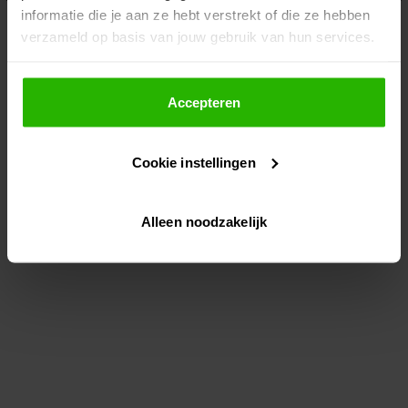
informatie die je aan ze hebt verstrekt of die ze hebben
information)
.
verzameld op basis van jouw gebruik van hun services.
Als je op "Accepteer" klikt, dan geef je Voordeeluitjes.nl
toestemming om cookies voor social media en
Accepteren
gepersonaliseerde advertenties te plaatsen.
Cookie instellingen
Lees hier meer over in ons
privacybeleid
en
cookiebeleid
.
Alleen noodzakelijk
Via "Cookie instellingen" kun je ook zelf instellen welke
cookies worden geplaatst. Je kunt je keuze altijd wijzigen
of intrekken op ons
cookiebeleid
.