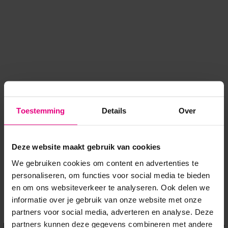
Toestemming
Details
Over
Deze website maakt gebruik van cookies
We gebruiken cookies om content en advertenties te
personaliseren, om functies voor social media te bieden
en om ons websiteverkeer te analyseren. Ook delen we
informatie over je gebruik van onze website met onze
Application error: a client-side exception has occurred
while
partners voor social media, adverteren en analyse. Deze
partners kunnen deze gegevens combineren met andere
loading
www.voordeeluitjes.nl
(see the browser console for more