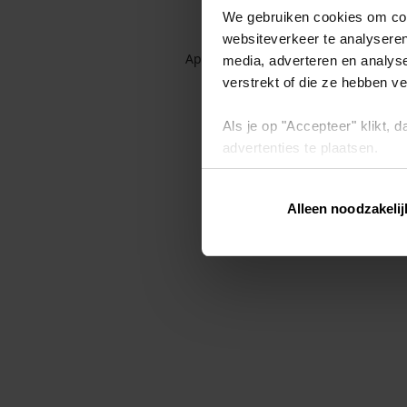
We gebruiken cookies om cont
websiteverkeer te analyseren
Application error: a client-side exc
media, adverteren en analys
verstrekt of die ze hebben v
Als je op "Accepteer" klikt,
advertenties te plaatsen.
Lees hier meer over in ons
p
Alleen noodzakelij
Via "Cookie instellingen" kun 
intrekken op ons
cookiebele