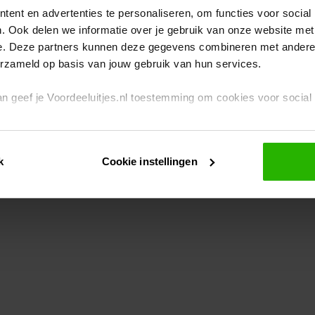
ent en advertenties te personaliseren, om functies voor social
. Ook delen we informatie over je gebruik van onze website met
eption has occurred
while loading
www.voordeeluitjes.nl
(see the br
e. Deze partners kunnen deze gegevens combineren met andere i
erzameld op basis van jouw gebruik van hun services.
 dan geef je Voordeeluitjes.nl toestemming om cookies voor socia
rivacybeleid
en
cookiebeleid
.
k
Cookie instellingen
je ook zelf instellen welke cookies worden geplaatst. Je kunt je k
id
.