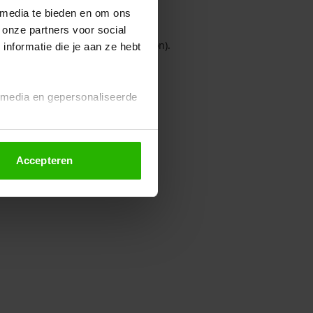
 media te bieden en om ons
 onze partners voor social
owser console for more information)
.
nformatie die je aan ze hebt
l media en gepersonaliseerde
Accepteren
euze altijd wijzigen of