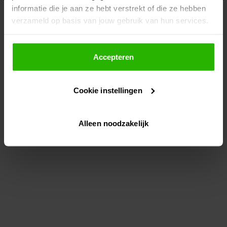
informatie die je aan ze hebt verstrekt of die ze hebben
information)
.
verzameld op basis van jouw gebruik van hun services.
Als je op "Accepteer" klikt, dan geef je Voordeeluitjes.nl
toestemming om cookies voor social media en
Accepteren
gepersonaliseerde advertenties te plaatsen.
Cookie instellingen
Lees hier meer over in ons
privacybeleid
en
cookiebeleid
.
Alleen noodzakelijk
Via "Cookie instellingen" kun je ook zelf instellen welke
cookies worden geplaatst. Je kunt je keuze altijd wijzigen
of intrekken op ons
cookiebeleid
.