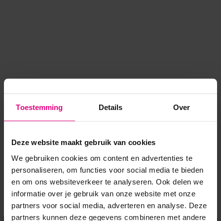
Toestemming
Details
Over
Deze website maakt gebruik van cookies
We gebruiken cookies om content en advertenties te
personaliseren, om functies voor social media te bieden
en om ons websiteverkeer te analyseren. Ook delen we
informatie over je gebruik van onze website met onze
Application error: a client-side exception has occurred
while
partners voor social media, adverteren en analyse. Deze
partners kunnen deze gegevens combineren met andere
loading
www.voordeeluitjes.nl
(see the browser console for more