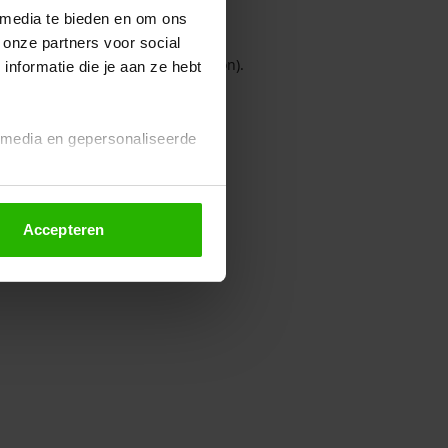
 media te bieden en om ons
 onze partners voor social
owser console for more information)
.
nformatie die je aan ze hebt
l media en gepersonaliseerde
Accepteren
euze altijd wijzigen of