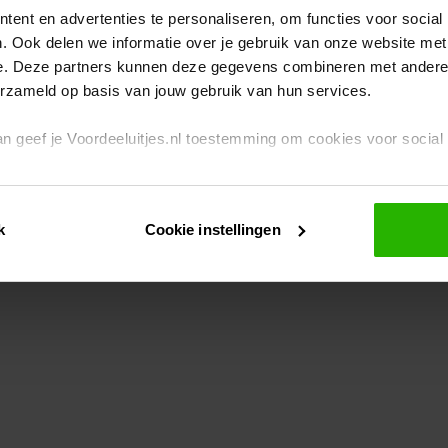
ent en advertenties te personaliseren, om functies voor social
. Ook delen we informatie over je gebruik van onze website met
eption has occurred
while loading
www.voordeeluitjes.nl
(see the br
e. Deze partners kunnen deze gegevens combineren met andere i
erzameld op basis van jouw gebruik van hun services.
 dan geef je Voordeeluitjes.nl toestemming om cookies voor socia
rivacybeleid
en
cookiebeleid
.
k
Cookie instellingen
je ook zelf instellen welke cookies worden geplaatst. Je kunt je k
id
.