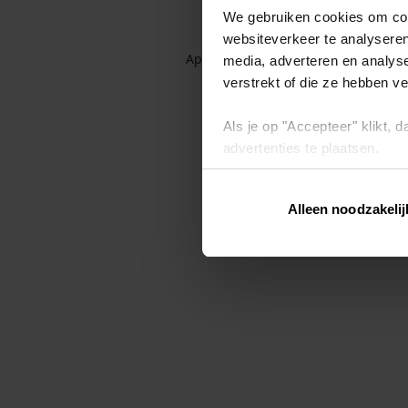
We gebruiken cookies om cont
websiteverkeer te analyseren
Application error: a client-side exc
media, adverteren en analys
verstrekt of die ze hebben v
Als je op "Accepteer" klikt,
advertenties te plaatsen.
Lees hier meer over in ons
p
Alleen noodzakelij
Via "Cookie instellingen" kun 
intrekken op ons
cookiebele