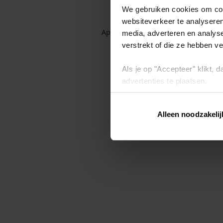
We gebruiken cookies om cont
websiteverkeer te analyseren
Application error: a client-side exc
media, adverteren en analys
verstrekt of die ze hebben v
Als je op "Accepteer" klikt,
advertenties te plaatsen.
Lees hier meer over in ons
p
Alleen noodzakelij
Via "Cookie instellingen" kun 
intrekken op ons
cookiebele