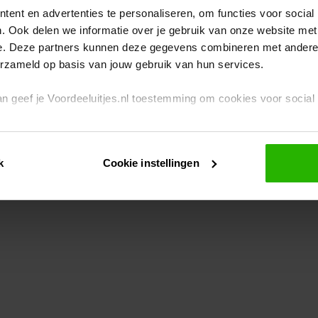
ent en advertenties te personaliseren, om functies voor social
. Ook delen we informatie over je gebruik van onze website met
eption has occurred
while loading
www.voordeeluitjes.nl
(see the br
e. Deze partners kunnen deze gegevens combineren met andere i
erzameld op basis van jouw gebruik van hun services.
 dan geef je Voordeeluitjes.nl toestemming om cookies voor socia
rivacybeleid
en
cookiebeleid
.
k
Cookie instellingen
je ook zelf instellen welke cookies worden geplaatst. Je kunt je k
id
.