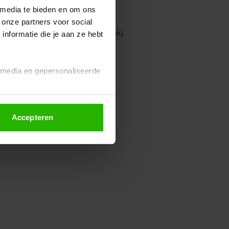
 media te bieden en om ons
 onze partners voor social
owser console for more information)
.
nformatie die je aan ze hebt
l media en gepersonaliseerde
Accepteren
euze altijd wijzigen of