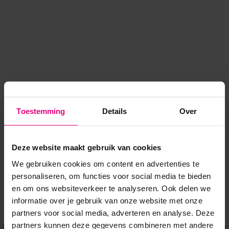
Toestemming
Details
Over
Deze website maakt gebruik van cookies
We gebruiken cookies om content en advertenties te
personaliseren, om functies voor social media te bieden
en om ons websiteverkeer te analyseren. Ook delen we
informatie over je gebruik van onze website met onze
Application error: a client-side exception has occurred
while
partners voor social media, adverteren en analyse. Deze
partners kunnen deze gegevens combineren met andere
loading
www.voordeeluitjes.nl
(see the browser console for more