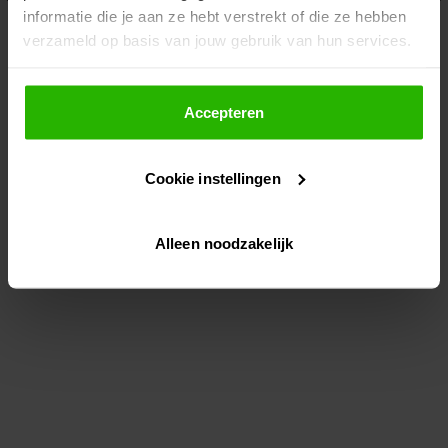
informatie die je aan ze hebt verstrekt of die ze hebben
information)
.
verzameld op basis van jouw gebruik van hun services.
Als je op "Accepteer" klikt, dan geef je Voordeeluitjes.nl
toestemming om cookies voor social media en
Accepteren
gepersonaliseerde advertenties te plaatsen.
Cookie instellingen
Lees hier meer over in ons
privacybeleid
en
cookiebeleid
.
Alleen noodzakelijk
Via "Cookie instellingen" kun je ook zelf instellen welke
cookies worden geplaatst. Je kunt je keuze altijd wijzigen
of intrekken op ons
cookiebeleid
.