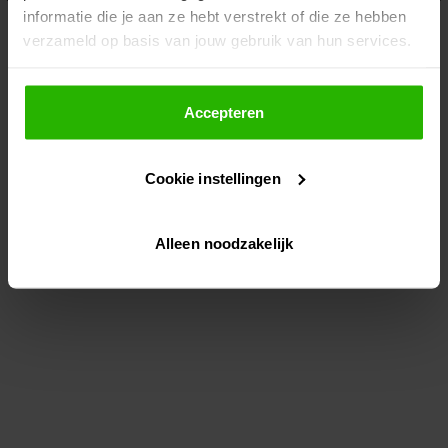
informatie die je aan ze hebt verstrekt of die ze hebben
information)
.
verzameld op basis van jouw gebruik van hun services.
Als je op "Accepteer" klikt, dan geef je Voordeeluitjes.nl
toestemming om cookies voor social media en
Accepteren
gepersonaliseerde advertenties te plaatsen.
Cookie instellingen
Lees hier meer over in ons
privacybeleid
en
cookiebeleid
.
Alleen noodzakelijk
Via "Cookie instellingen" kun je ook zelf instellen welke
cookies worden geplaatst. Je kunt je keuze altijd wijzigen
of intrekken op ons
cookiebeleid
.