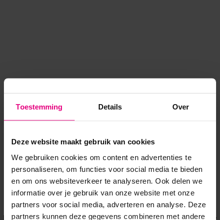
Toestemming
Details
Over
Deze website maakt gebruik van cookies
We gebruiken cookies om content en advertenties te
personaliseren, om functies voor social media te bieden
en om ons websiteverkeer te analyseren. Ook delen we
informatie over je gebruik van onze website met onze
Application error: a client-side exception has occurred
while
partners voor social media, adverteren en analyse. Deze
partners kunnen deze gegevens combineren met andere
loading
www.voordeeluitjes.nl
(see the browser console for more