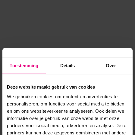
Toestemming
Details
Over
Deze website maakt gebruik van cookies
We gebruiken cookies om content en advertenties te
personaliseren, om functies voor social media te bieden
en om ons websiteverkeer te analyseren. Ook delen we
informatie over je gebruik van onze website met onze
Application error: a client-side exception has occurred
while
partners voor social media, adverteren en analyse. Deze
partners kunnen deze gegevens combineren met andere
loading
www.voordeeluitjes.nl
(see the browser console for more