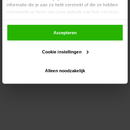
informatie die je aan ze hebt verstrekt of die ze hebben
information)
.
verzameld op basis van jouw gebruik van hun services.
Als je op "Accepteer" klikt, dan geef je Voordeeluitjes.nl
toestemming om cookies voor social media en
Accepteren
gepersonaliseerde advertenties te plaatsen.
Cookie instellingen
Lees hier meer over in ons
privacybeleid
en
cookiebeleid
.
Alleen noodzakelijk
Via "Cookie instellingen" kun je ook zelf instellen welke
cookies worden geplaatst. Je kunt je keuze altijd wijzigen
of intrekken op ons
cookiebeleid
.