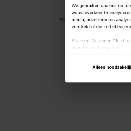
We gebruiken cookies om cont
websiteverkeer te analyseren
Application error: a client-side exc
media, adverteren en analys
verstrekt of die ze hebben v
Als je op "Accepteer" klikt,
advertenties te plaatsen.
Lees hier meer over in ons
p
Alleen noodzakelij
Via "Cookie instellingen" kun 
intrekken op ons
cookiebele