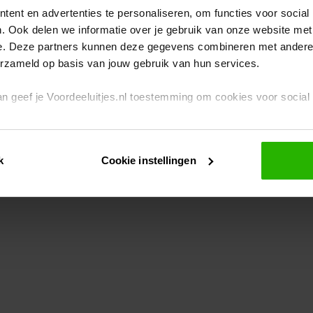
ent en advertenties te personaliseren, om functies voor social
. Ook delen we informatie over je gebruik van onze website met
eption has occurred
while loading
www.voordeeluitjes.nl
(see the br
e. Deze partners kunnen deze gegevens combineren met andere i
erzameld op basis van jouw gebruik van hun services.
 dan geef je Voordeeluitjes.nl toestemming om cookies voor socia
rivacybeleid
en
cookiebeleid
.
k
Cookie instellingen
je ook zelf instellen welke cookies worden geplaatst. Je kunt je k
id
.