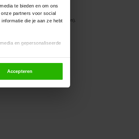
 media te bieden en om ons
 onze partners voor social
owser console for more information)
.
nformatie die je aan ze hebt
l media en gepersonaliseerde
Accepteren
euze altijd wijzigen of