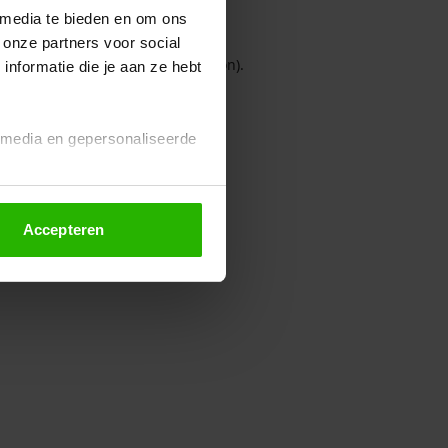
 media te bieden en om ons
 onze partners voor social
owser console for more information)
.
nformatie die je aan ze hebt
l media en gepersonaliseerde
Accepteren
euze altijd wijzigen of