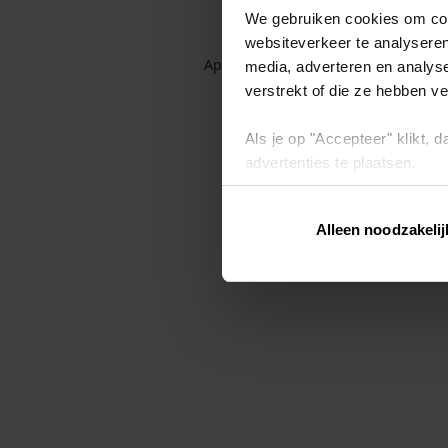
We gebruiken cookies om cont
websiteverkeer te analyseren
Application error: a client-side exc
media, adverteren en analys
verstrekt of die ze hebben v
Als je op "Accepteer" klikt,
advertenties te plaatsen.
Lees hier meer over in ons
p
Alleen noodzakelij
Via "Cookie instellingen" kun 
intrekken op ons
cookiebele