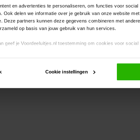
ent en advertenties te personaliseren, om functies voor social
. Ook delen we informatie over je gebruik van onze website met
eption has occurred
while loading
www.voordeeluitjes.nl
(see the br
e. Deze partners kunnen deze gegevens combineren met andere i
erzameld op basis van jouw gebruik van hun services.
 dan geef je Voordeeluitjes.nl toestemming om cookies voor socia
rivacybeleid
en
cookiebeleid
.
k
Cookie instellingen
je ook zelf instellen welke cookies worden geplaatst. Je kunt je k
id
.