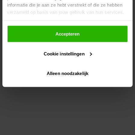
informatie die je aan ze hebt verstrekt of die ze hebben
information)
.
verzameld op basis van jouw gebruik van hun services.
Als je op "Accepteer" klikt, dan geef je Voordeeluitjes.nl
toestemming om cookies voor social media en
Accepteren
gepersonaliseerde advertenties te plaatsen.
Cookie instellingen
Lees hier meer over in ons
privacybeleid
en
cookiebeleid
.
Alleen noodzakelijk
Via "Cookie instellingen" kun je ook zelf instellen welke
cookies worden geplaatst. Je kunt je keuze altijd wijzigen
of intrekken op ons
cookiebeleid
.