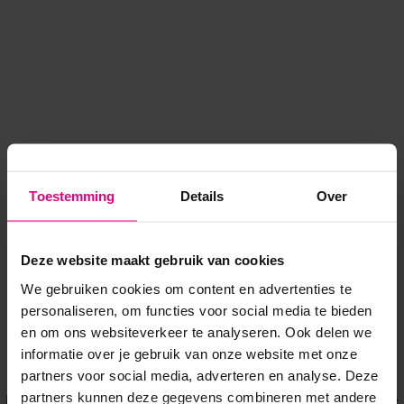
Toestemming
Details
Over
Deze website maakt gebruik van cookies
We gebruiken cookies om content en advertenties te
personaliseren, om functies voor social media te bieden
en om ons websiteverkeer te analyseren. Ook delen we
informatie over je gebruik van onze website met onze
Application error: a client-side exception has occurred
while
partners voor social media, adverteren en analyse. Deze
partners kunnen deze gegevens combineren met andere
loading
www.voordeeluitjes.nl
(see the browser console for more