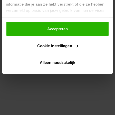
informatie die je aan ze hebt verstrekt of die ze hebben
information)
.
verzameld op basis van jouw gebruik van hun services.
Als je op "Accepteer" klikt, dan geef je Voordeeluitjes.nl
toestemming om cookies voor social media en
Accepteren
gepersonaliseerde advertenties te plaatsen.
Cookie instellingen
Lees hier meer over in ons
privacybeleid
en
cookiebeleid
.
Alleen noodzakelijk
Via "Cookie instellingen" kun je ook zelf instellen welke
cookies worden geplaatst. Je kunt je keuze altijd wijzigen
of intrekken op ons
cookiebeleid
.