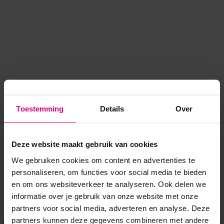
Toestemming
Details
Over
Deze website maakt gebruik van cookies
We gebruiken cookies om content en advertenties te
personaliseren, om functies voor social media te bieden
en om ons websiteverkeer te analyseren. Ook delen we
informatie over je gebruik van onze website met onze
Application error: a client-side exception has occurred
while
partners voor social media, adverteren en analyse. Deze
partners kunnen deze gegevens combineren met andere
loading
www.voordeeluitjes.nl
(see the browser console for more