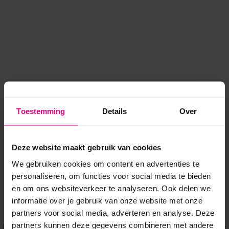
Toestemming
Details
Over
Deze website maakt gebruik van cookies
We gebruiken cookies om content en advertenties te
personaliseren, om functies voor social media te bieden
en om ons websiteverkeer te analyseren. Ook delen we
informatie over je gebruik van onze website met onze
Application error: a client-side exception has occurred
while
partners voor social media, adverteren en analyse. Deze
partners kunnen deze gegevens combineren met andere
loading
www.voordeeluitjes.nl
(see the browser console for more