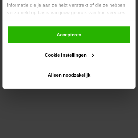
informatie die je aan ze hebt verstrekt of die ze hebben
information)
.
verzameld op basis van jouw gebruik van hun services.
Als je op "Accepteer" klikt, dan geef je Voordeeluitjes.nl
toestemming om cookies voor social media en
Accepteren
gepersonaliseerde advertenties te plaatsen.
Cookie instellingen
Lees hier meer over in ons
privacybeleid
en
cookiebeleid
.
Alleen noodzakelijk
Via "Cookie instellingen" kun je ook zelf instellen welke
cookies worden geplaatst. Je kunt je keuze altijd wijzigen
of intrekken op ons
cookiebeleid
.