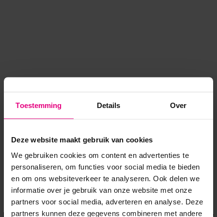
Toestemming
Details
Over
Deze website maakt gebruik van cookies
We gebruiken cookies om content en advertenties te
personaliseren, om functies voor social media te bieden
en om ons websiteverkeer te analyseren. Ook delen we
informatie over je gebruik van onze website met onze
Application error: a client-side exception has occurred
while
partners voor social media, adverteren en analyse. Deze
partners kunnen deze gegevens combineren met andere
loading
www.voordeeluitjes.nl
(see the browser console for more