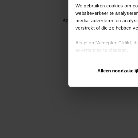
We gebruiken cookies om cont
websiteverkeer te analyseren
Application error: a client-side exc
media, adverteren en analys
verstrekt of die ze hebben v
Als je op "Accepteer" klikt,
advertenties te plaatsen.
Lees hier meer over in ons
p
Alleen noodzakelij
Via "Cookie instellingen" kun 
intrekken op ons
cookiebele