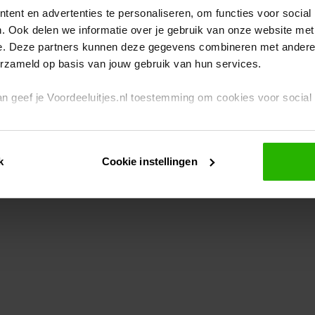
ent en advertenties te personaliseren, om functies voor social
. Ook delen we informatie over je gebruik van onze website met
eption has occurred
while loading
www.voordeeluitjes.nl
(see the br
e. Deze partners kunnen deze gegevens combineren met andere i
erzameld op basis van jouw gebruik van hun services.
 dan geef je Voordeeluitjes.nl toestemming om cookies voor socia
rivacybeleid
en
cookiebeleid
.
k
Cookie instellingen
je ook zelf instellen welke cookies worden geplaatst. Je kunt je k
id
.