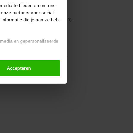
 media te bieden en om ons
 onze partners voor social
owser console for more information)
.
nformatie die je aan ze hebt
l media en gepersonaliseerde
Accepteren
euze altijd wijzigen of