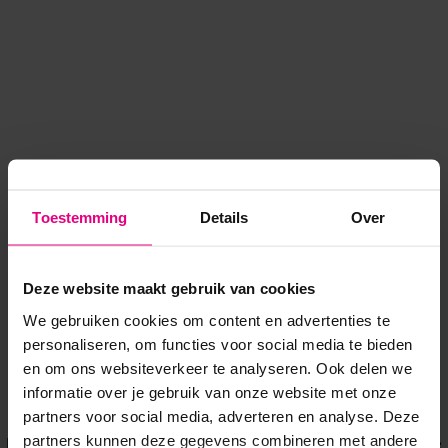
Toestemming
Details
Over
Deze website maakt gebruik van cookies
We gebruiken cookies om content en advertenties te
personaliseren, om functies voor social media te bieden
en om ons websiteverkeer te analyseren. Ook delen we
informatie over je gebruik van onze website met onze
Application error: a client-side exception has occurred
while
partners voor social media, adverteren en analyse. Deze
partners kunnen deze gegevens combineren met andere
loading
www.voordeeluitjes.nl
(see the browser console for more