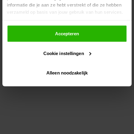
informatie die je aan ze hebt verstrekt of die ze hebben
information)
.
verzameld op basis van jouw gebruik van hun services.
Als je op "Accepteer" klikt, dan geef je Voordeeluitjes.nl
toestemming om cookies voor social media en
Accepteren
gepersonaliseerde advertenties te plaatsen.
Cookie instellingen
Lees hier meer over in ons
privacybeleid
en
cookiebeleid
.
Alleen noodzakelijk
Via "Cookie instellingen" kun je ook zelf instellen welke
cookies worden geplaatst. Je kunt je keuze altijd wijzigen
of intrekken op ons
cookiebeleid
.