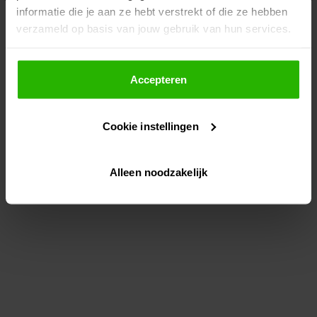
informatie die je aan ze hebt verstrekt of die ze hebben
information)
.
verzameld op basis van jouw gebruik van hun services.
Als je op "Accepteer" klikt, dan geef je Voordeeluitjes.nl
toestemming om cookies voor social media en
Accepteren
gepersonaliseerde advertenties te plaatsen.
Cookie instellingen
Lees hier meer over in ons
privacybeleid
en
cookiebeleid
.
Alleen noodzakelijk
Via "Cookie instellingen" kun je ook zelf instellen welke
cookies worden geplaatst. Je kunt je keuze altijd wijzigen
of intrekken op ons
cookiebeleid
.