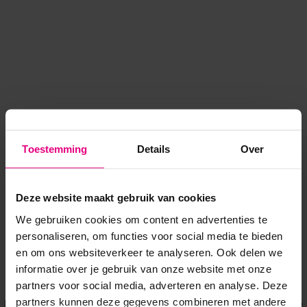
Toestemming
Details
Over
Deze website maakt gebruik van cookies
We gebruiken cookies om content en advertenties te
personaliseren, om functies voor social media te bieden
en om ons websiteverkeer te analyseren. Ook delen we
informatie over je gebruik van onze website met onze
Application error: a client-side exception has occurred
while
partners voor social media, adverteren en analyse. Deze
partners kunnen deze gegevens combineren met andere
loading
www.voordeeluitjes.nl
(see the browser console for more