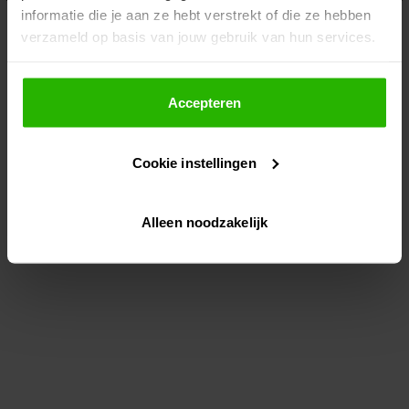
informatie die je aan ze hebt verstrekt of die ze hebben
information)
.
verzameld op basis van jouw gebruik van hun services.
Als je op "Accepteer" klikt, dan geef je Voordeeluitjes.nl
toestemming om cookies voor social media en
Accepteren
gepersonaliseerde advertenties te plaatsen.
Cookie instellingen
Lees hier meer over in ons
privacybeleid
en
cookiebeleid
.
Alleen noodzakelijk
Via "Cookie instellingen" kun je ook zelf instellen welke
cookies worden geplaatst. Je kunt je keuze altijd wijzigen
of intrekken op ons
cookiebeleid
.