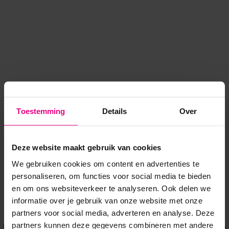
Toestemming
Details
Over
Deze website maakt gebruik van cookies
We gebruiken cookies om content en advertenties te
personaliseren, om functies voor social media te bieden
en om ons websiteverkeer te analyseren. Ook delen we
informatie over je gebruik van onze website met onze
Application error: a client-side exception has occurred
while
partners voor social media, adverteren en analyse. Deze
partners kunnen deze gegevens combineren met andere
loading
www.voordeeluitjes.nl
(see the browser console for more