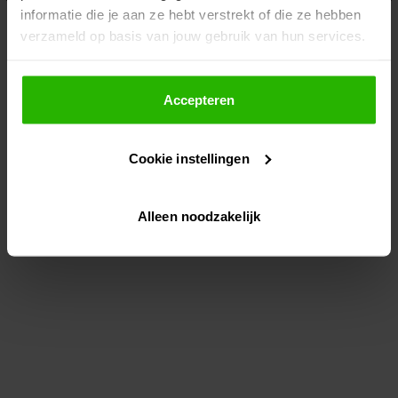
informatie die je aan ze hebt verstrekt of die ze hebben
information)
.
verzameld op basis van jouw gebruik van hun services.
Als je op "Accepteer" klikt, dan geef je Voordeeluitjes.nl
toestemming om cookies voor social media en
Accepteren
gepersonaliseerde advertenties te plaatsen.
Cookie instellingen
Lees hier meer over in ons
privacybeleid
en
cookiebeleid
.
Alleen noodzakelijk
Via "Cookie instellingen" kun je ook zelf instellen welke
cookies worden geplaatst. Je kunt je keuze altijd wijzigen
of intrekken op ons
cookiebeleid
.