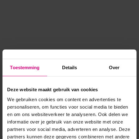
Toestemming
Details
Over
Deze website maakt gebruik van cookies
We gebruiken cookies om content en advertenties te
personaliseren, om functies voor social media te bieden
en om ons websiteverkeer te analyseren. Ook delen we
informatie over je gebruik van onze website met onze
Application error: a client-side exception has occurred
while
partners voor social media, adverteren en analyse. Deze
partners kunnen deze gegevens combineren met andere
loading
www.voordeeluitjes.nl
(see the browser console for more