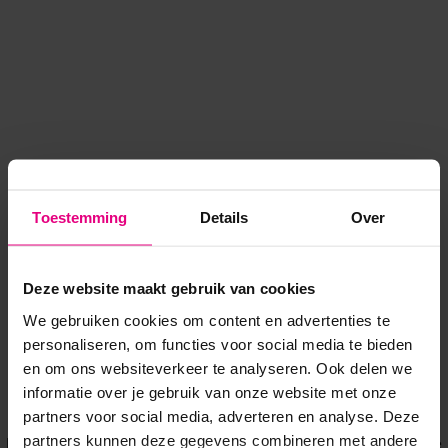
Toestemming
Details
Over
Deze website maakt gebruik van cookies
We gebruiken cookies om content en advertenties te
personaliseren, om functies voor social media te bieden
en om ons websiteverkeer te analyseren. Ook delen we
informatie over je gebruik van onze website met onze
Application error: a client-side exception has occurred
while
partners voor social media, adverteren en analyse. Deze
partners kunnen deze gegevens combineren met andere
loading
www.voordeeluitjes.nl
(see the browser console for more