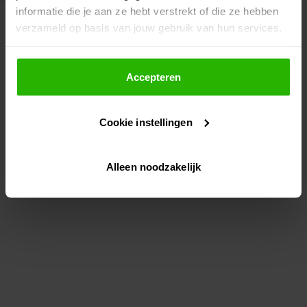
informatie die je aan ze hebt verstrekt of die ze hebben
information)
.
verzameld op basis van jouw gebruik van hun services.
Als je op "Accepteer" klikt, dan geef je Voordeeluitjes.nl
toestemming om cookies voor social media en
Accepteren
gepersonaliseerde advertenties te plaatsen.
Cookie instellingen
Lees hier meer over in ons
privacybeleid
en
cookiebeleid
.
Alleen noodzakelijk
Via "Cookie instellingen" kun je ook zelf instellen welke
cookies worden geplaatst. Je kunt je keuze altijd wijzigen
of intrekken op ons
cookiebeleid
.