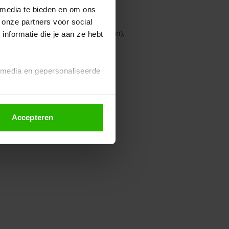
 media te bieden en om ons
 onze partners voor social
owser console for more information)
.
nformatie die je aan ze hebt
l media en gepersonaliseerde
Accepteren
euze altijd wijzigen of