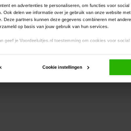
ent en advertenties te personaliseren, om functies voor social
. Ook delen we informatie over je gebruik van onze website met
eption has occurred
while loading
www.voordeeluitjes.nl
(see the br
e. Deze partners kunnen deze gegevens combineren met andere i
erzameld op basis van jouw gebruik van hun services.
 dan geef je Voordeeluitjes.nl toestemming om cookies voor socia
rivacybeleid
en
cookiebeleid
.
k
Cookie instellingen
je ook zelf instellen welke cookies worden geplaatst. Je kunt je k
id
.