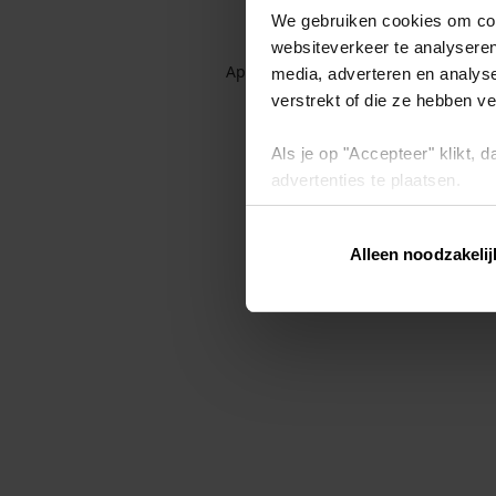
We gebruiken cookies om cont
websiteverkeer te analyseren
Application error: a client-side exc
media, adverteren en analys
verstrekt of die ze hebben v
Als je op "Accepteer" klikt,
advertenties te plaatsen.
Lees hier meer over in ons
p
Alleen noodzakelij
Via "Cookie instellingen" kun 
intrekken op ons
cookiebele