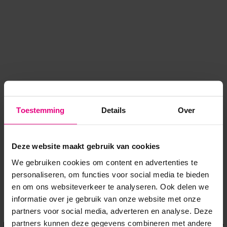
Toestemming
Details
Over
Deze website maakt gebruik van cookies
We gebruiken cookies om content en advertenties te
personaliseren, om functies voor social media te bieden
en om ons websiteverkeer te analyseren. Ook delen we
informatie over je gebruik van onze website met onze
Application error: a client-side exception has occurred
while
partners voor social media, adverteren en analyse. Deze
partners kunnen deze gegevens combineren met andere
loading
www.voordeeluitjes.nl
(see the browser console for more