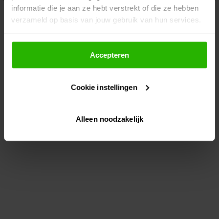
informatie die je aan ze hebt verstrekt of die ze hebben
information)
.
verzameld op basis van jouw gebruik van hun services.
Als je op "Accepteer" klikt, dan geef je Voordeeluitjes.nl
toestemming om cookies voor social media en
Accepteren
gepersonaliseerde advertenties te plaatsen.
Cookie instellingen
Lees hier meer over in ons
privacybeleid
en
cookiebeleid
.
Alleen noodzakelijk
Via "Cookie instellingen" kun je ook zelf instellen welke
cookies worden geplaatst. Je kunt je keuze altijd wijzigen
of intrekken op ons
cookiebeleid
.