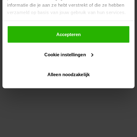
informatie die je aan ze hebt verstrekt of die ze hebben
information)
.
verzameld op basis van jouw gebruik van hun services.
Als je op "Accepteer" klikt, dan geef je Voordeeluitjes.nl
toestemming om cookies voor social media en
Accepteren
gepersonaliseerde advertenties te plaatsen.
Cookie instellingen
Lees hier meer over in ons
privacybeleid
en
cookiebeleid
.
Alleen noodzakelijk
Via "Cookie instellingen" kun je ook zelf instellen welke
cookies worden geplaatst. Je kunt je keuze altijd wijzigen
of intrekken op ons
cookiebeleid
.