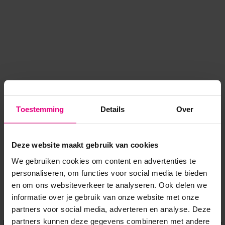
Toestemming
Details
Over
Deze website maakt gebruik van cookies
We gebruiken cookies om content en advertenties te
personaliseren, om functies voor social media te bieden
en om ons websiteverkeer te analyseren. Ook delen we
informatie over je gebruik van onze website met onze
Application error: a client-side exception has occurred
while
partners voor social media, adverteren en analyse. Deze
partners kunnen deze gegevens combineren met andere
loading
www.voordeeluitjes.nl
(see the browser console for more