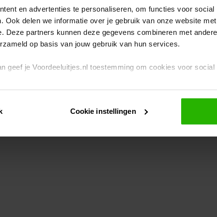
ent en advertenties te personaliseren, om functies voor social
. Ook delen we informatie over je gebruik van onze website met
eption has occurred
while loading
www.voordeeluitjes.nl
(see the br
e. Deze partners kunnen deze gegevens combineren met andere i
erzameld op basis van jouw gebruik van hun services.
 dan geef je Voordeeluitjes.nl toestemming om cookies voor socia
rivacybeleid
en
cookiebeleid
.
k
Cookie instellingen
je ook zelf instellen welke cookies worden geplaatst. Je kunt je k
id
.