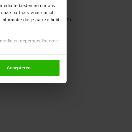
 media te bieden en om ons
 onze partners voor social
owser console for more information)
.
nformatie die je aan ze hebt
l media en gepersonaliseerde
Accepteren
euze altijd wijzigen of