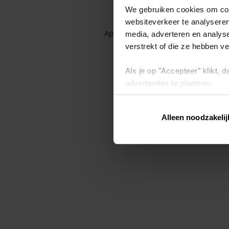
We gebruiken cookies om cont
websiteverkeer te analyseren
Application error: a client-side exc
media, adverteren en analys
verstrekt of die ze hebben v
Als je op "Accepteer" klikt,
advertenties te plaatsen.
Lees hier meer over in ons
p
Alleen noodzakelij
Via "Cookie instellingen" kun 
intrekken op ons
cookiebele