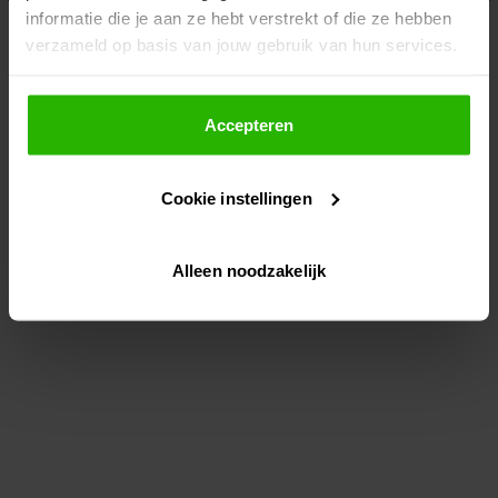
informatie die je aan ze hebt verstrekt of die ze hebben
information)
.
verzameld op basis van jouw gebruik van hun services.
Als je op "Accepteer" klikt, dan geef je Voordeeluitjes.nl
toestemming om cookies voor social media en
Accepteren
gepersonaliseerde advertenties te plaatsen.
Cookie instellingen
Lees hier meer over in ons
privacybeleid
en
cookiebeleid
.
Alleen noodzakelijk
Via "Cookie instellingen" kun je ook zelf instellen welke
cookies worden geplaatst. Je kunt je keuze altijd wijzigen
of intrekken op ons
cookiebeleid
.