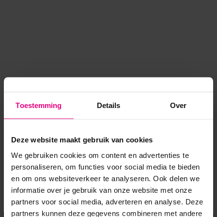
Toestemming
Details
Over
Deze website maakt gebruik van cookies
We gebruiken cookies om content en advertenties te
personaliseren, om functies voor social media te bieden
en om ons websiteverkeer te analyseren. Ook delen we
informatie over je gebruik van onze website met onze
Application error: a client-side exception has occurred
while
partners voor social media, adverteren en analyse. Deze
partners kunnen deze gegevens combineren met andere
loading
www.voordeeluitjes.nl
(see the browser console for more