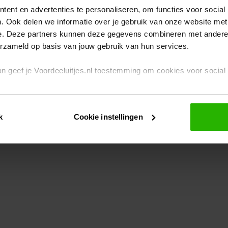
ent en advertenties te personaliseren, om functies voor social
. Ook delen we informatie over je gebruik van onze website met
eption has occurred
while loading
www.voordeeluitjes.nl
(see the br
e. Deze partners kunnen deze gegevens combineren met andere i
erzameld op basis van jouw gebruik van hun services.
 dan geef je Voordeeluitjes.nl toestemming om cookies voor socia
rivacybeleid
en
cookiebeleid
.
k
Cookie instellingen
je ook zelf instellen welke cookies worden geplaatst. Je kunt je k
id
.