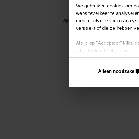
We gebruiken cookies om cont
websiteverkeer te analyseren
Application error: a client-side exc
media, adverteren en analys
verstrekt of die ze hebben v
Als je op "Accepteer" klikt,
advertenties te plaatsen.
Lees hier meer over in ons
p
Alleen noodzakelij
Via "Cookie instellingen" kun 
intrekken op ons
cookiebele