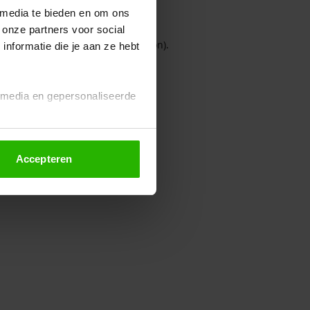
 media te bieden en om ons
 onze partners voor social
owser console for more information)
.
nformatie die je aan ze hebt
l media en gepersonaliseerde
Accepteren
euze altijd wijzigen of