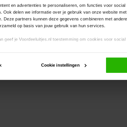
ent en advertenties te personaliseren, om functies voor social
. Ook delen we informatie over je gebruik van onze website met
eption has occurred
while loading
www.voordeeluitjes.nl
(see the br
e. Deze partners kunnen deze gegevens combineren met andere i
erzameld op basis van jouw gebruik van hun services.
 dan geef je Voordeeluitjes.nl toestemming om cookies voor socia
rivacybeleid
en
cookiebeleid
.
k
Cookie instellingen
je ook zelf instellen welke cookies worden geplaatst. Je kunt je k
id
.