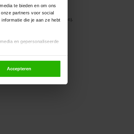
 media te bieden en om ons
 onze partners voor social
owser console for more information)
.
nformatie die je aan ze hebt
l media en gepersonaliseerde
Accepteren
euze altijd wijzigen of