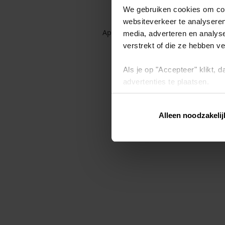
We gebruiken cookies om cont
websiteverkeer te analyseren
Application error: a client-side exc
media, adverteren en analys
verstrekt of die ze hebben v
Als je op "Accepteer" klikt,
advertenties te plaatsen.
Lees hier meer over in ons
p
Alleen noodzakelij
Via "Cookie instellingen" kun 
intrekken op ons
cookiebele