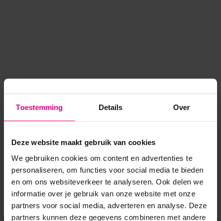
Toestemming
Details
Over
Deze website maakt gebruik van cookies
We gebruiken cookies om content en advertenties te
personaliseren, om functies voor social media te bieden
en om ons websiteverkeer te analyseren. Ook delen we
informatie over je gebruik van onze website met onze
Application error: a client-side exception has occurred
while
partners voor social media, adverteren en analyse. Deze
partners kunnen deze gegevens combineren met andere
loading
www.voordeeluitjes.nl
(see the browser console for more