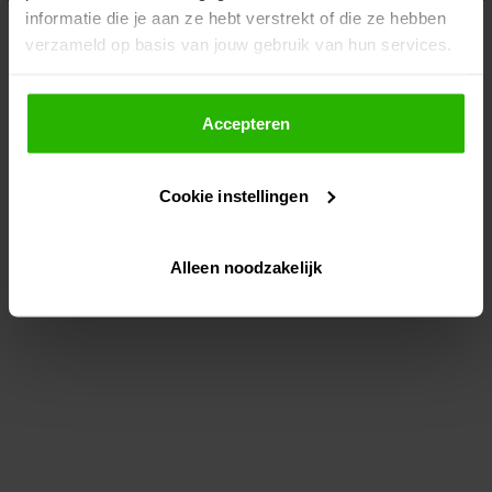
informatie die je aan ze hebt verstrekt of die ze hebben
information)
.
verzameld op basis van jouw gebruik van hun services.
Als je op "Accepteer" klikt, dan geef je Voordeeluitjes.nl
toestemming om cookies voor social media en
Accepteren
gepersonaliseerde advertenties te plaatsen.
Cookie instellingen
Lees hier meer over in ons
privacybeleid
en
cookiebeleid
.
Alleen noodzakelijk
Via "Cookie instellingen" kun je ook zelf instellen welke
cookies worden geplaatst. Je kunt je keuze altijd wijzigen
of intrekken op ons
cookiebeleid
.