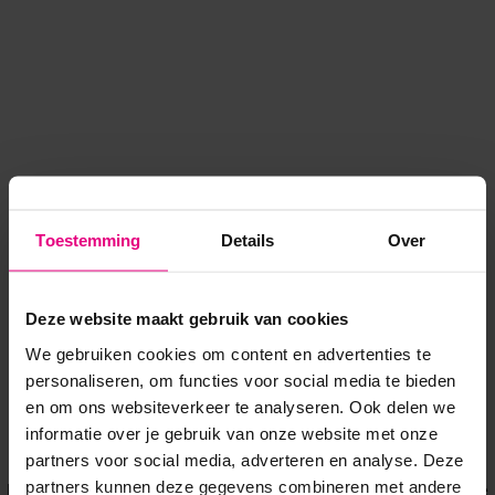
Toestemming
Details
Over
Deze website maakt gebruik van cookies
We gebruiken cookies om content en advertenties te
personaliseren, om functies voor social media te bieden
en om ons websiteverkeer te analyseren. Ook delen we
informatie over je gebruik van onze website met onze
Application error: a client-side exception has occurred
while
partners voor social media, adverteren en analyse. Deze
partners kunnen deze gegevens combineren met andere
loading
www.voordeeluitjes.nl
(see the browser console for more