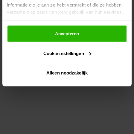
informatie die je aan ze hebt verstrekt of die ze hebben
information)
.
verzameld op basis van jouw gebruik van hun services.
Als je op "Accepteer" klikt, dan geef je Voordeeluitjes.nl
toestemming om cookies voor social media en
Accepteren
gepersonaliseerde advertenties te plaatsen.
Cookie instellingen
Lees hier meer over in ons
privacybeleid
en
cookiebeleid
.
Alleen noodzakelijk
Via "Cookie instellingen" kun je ook zelf instellen welke
cookies worden geplaatst. Je kunt je keuze altijd wijzigen
of intrekken op ons
cookiebeleid
.