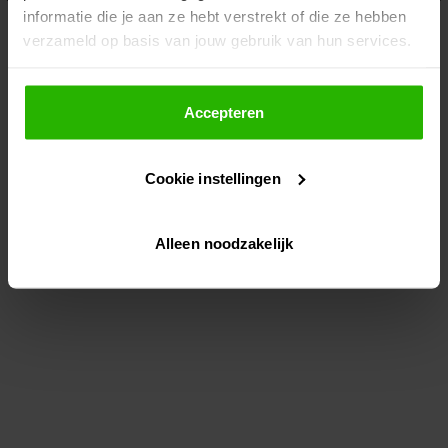
informatie die je aan ze hebt verstrekt of die ze hebben
information)
.
verzameld op basis van jouw gebruik van hun services.
Als je op "Accepteer" klikt, dan geef je Voordeeluitjes.nl
toestemming om cookies voor social media en
Accepteren
gepersonaliseerde advertenties te plaatsen.
Cookie instellingen
Lees hier meer over in ons
privacybeleid
en
cookiebeleid
.
Alleen noodzakelijk
Via "Cookie instellingen" kun je ook zelf instellen welke
cookies worden geplaatst. Je kunt je keuze altijd wijzigen
of intrekken op ons
cookiebeleid
.