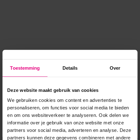
Toestemming
Details
Over
Deze website maakt gebruik van cookies
We gebruiken cookies om content en advertenties te
personaliseren, om functies voor social media te bieden
en om ons websiteverkeer te analyseren. Ook delen we
informatie over je gebruik van onze website met onze
Application error: a client-side exception has occurred
while
partners voor social media, adverteren en analyse. Deze
partners kunnen deze gegevens combineren met andere
loading
www.voordeeluitjes.nl
(see the browser console for more