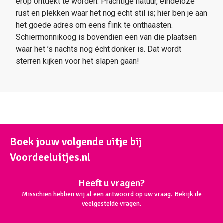
erop ontdekt te worden. Prachtige natuur, eindeloze
rust en plekken waar het nog echt stil is; hier ben je aan
het goede adres om eens flink te onthaasten.
Schiermonnikoog is bovendien een van die plaatsen
waar het ’s nachts nog écht donker is. Dat wordt
sterren kijken voor het slapen gaan!
Boek jouw volgende uitje bij
Voordeeluitjes.nl
Heeft u vragen?
Misschien hebben wij al een antwoord op uw vraag. Bekijk de
veelgestelde vragen.