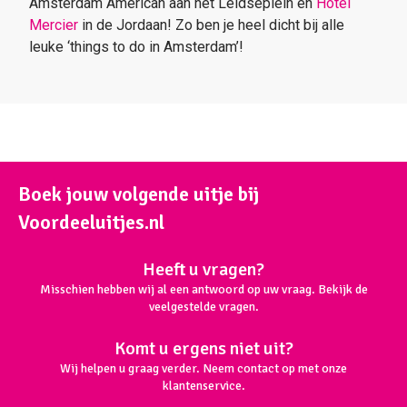
Amsterdam American aan het Leidseplein en
Hotel
Mercier
in de Jordaan! Zo ben je heel dicht bij alle
leuke ‘things to do in Amsterdam’!
Boek jouw volgende uitje bij
Voordeeluitjes.nl
Heeft u vragen?
Misschien hebben wij al een antwoord op uw vraag. Bekijk de
veelgestelde vragen.
Komt u ergens niet uit?
Wij helpen u graag verder. Neem contact op met onze
klantenservice.