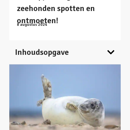
zeehonden spotten en
ontmoeten!
8 augustus 2024
Inhoudsopgave