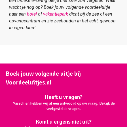
een unieke ervaring die je niet snel zult vergeten. Waar
wacht je nog op? Boek jouw volgende voordeeluitje
naar een
hotel
of
vakantiepark
dicht bij de zee of een
opvangcentrum en zie zeehonden in het echt, gewoon
in eigen land!
Boek jouw volgende uitje bij
Voordeeluitjes.nl
Heeft u vragen?
Misschien hebben wij al een antwoord op uw vraag. Bekijk de
veelgestelde vragen.
Komt u ergens niet uit?