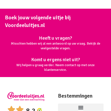
Boek jouw volgende uitje bij
Voordeeluitjes.nl
Heeft u vragen?
Misschien hebben wij al een antwoord op uw vraag. Bekijk de
veelgestelde vragen.
Komt u ergens niet uit?
Wij helpen u graag verder. Neem contact op met onze
klantenservice.
Bestemmingen
8,2