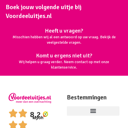
Boek jouw volgende uitje bij
Voordeeluitjes.nl
Heeft u vragen?
Misschien hebben wij al een antwoord op uw vraag. Bekijk de
veelgestelde vragen.
Komt u ergens niet uit?
Wij helpen u graag verder. Neem contact op met onze
klantenservice.
Bestemmingen
8,2