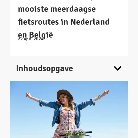
mooiste meerdaagse
fietsroutes in Nederland
en België
22 april 2024
Inhoudsopgave