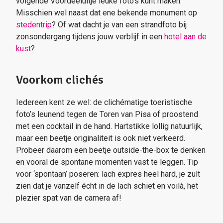
volgende Voordeeluitje leuke foto’s kunt maken.
Misschien wel naast dat ene bekende monument op
stedentrip
? Of wat dacht je van een strandfoto bij
zonsondergang tijdens jouw verblijf in een
hotel aan de
kust
?
Voorkom clichés
Iedereen kent ze wel: de clichématige toeristische
foto’s leunend tegen de Toren van Pisa of proostend
met een cocktail in de hand. Hartstikke lollig natuurlijk,
maar een beetje originaliteit is ook niet verkeerd.
Probeer daarom een beetje outside-the-box te denken
en vooral de spontane momenten vast te leggen. Tip
voor ‘spontaan’ poseren: lach expres heel hard, je zult
zien dat je vanzelf écht in de lach schiet en voilà, het
plezier spat van de camera af!