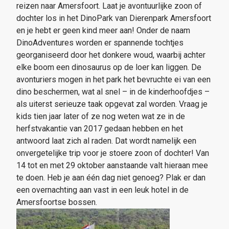
reizen naar Amersfoort. Laat je avontuurlijke zoon of
dochter los in het DinoPark van Dierenpark Amersfoort
en je hebt er geen kind meer aan! Onder de naam
DinoAdventures worden er spannende tochtjes
georganiseerd door het donkere woud, waarbij achter
elke boom een dinosaurus op de loer kan liggen. De
avonturiers mogen in het park het bevruchte ei van een
dino beschermen, wat al snel – in de kinderhoofdjes –
als uiterst serieuze taak opgevat zal worden. Vraag je
kids tien jaar later of ze nog weten wat ze in de
herfstvakantie van 2017 gedaan hebben en het
antwoord laat zich al raden. Dat wordt namelijk een
onvergetelijke trip voor je stoere zoon of dochter! Van
14 tot en met 29 oktober aanstaande valt hieraan mee
te doen. Heb je aan één dag niet genoeg? Plak er dan
een overnachting aan vast in een leuk hotel in de
Amersfoortse bossen.