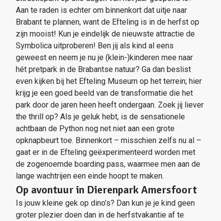
Aan te raden is echter om binnenkort dat uitje naar
Brabant te plannen, want de Efteling is in de herfst op
zijn mooist! Kun je eindelijk de nieuwste attractie de
Symbolica uitproberen! Ben jij als kind al eens
geweest en neem je nu je (klein-)kinderen mee naar
hét pretpark in de Brabantse natuur? Ga dan beslist
even kijken bij het Efteling Museum op het terrein; hier
krijg je een goed beeld van de transformatie die het
park door de jaren heen heeft ondergaan. Zoek jij liever
the thrill op? Als je geluk hebt, is de sensationele
achtbaan de Python nog net niet aan een grote
opknapbeurt toe. Binnenkort – misschien zelfs nu al –
gaat er in de Efteling geëxperimenteerd worden met
de zogenoemde boarding pass, waarmee men aan de
lange wachtrijen een einde hoopt te maken.
Op avontuur in Dierenpark Amersfoort
Is jouw kleine gek op dino’s? Dan kun je je kind geen
groter plezier doen dan in de herfstvakantie af te