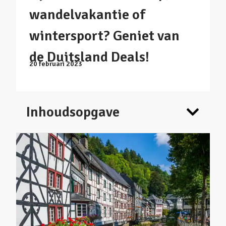
wandelvakantie of
wintersport? Geniet van
de Duitsland Deals!
20 februari 2023
Inhoudsopgave