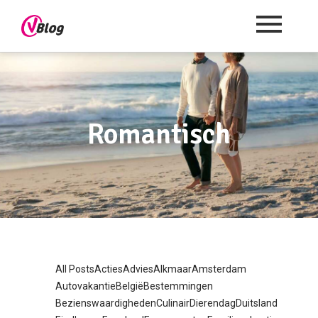
Romantisch
All Posts
Acties
Advies
Alkmaar
Amsterdam
Autovakantie
België
Bestemmingen
Bezienswaardigheden
Culinair
Dierendag
Duitsland