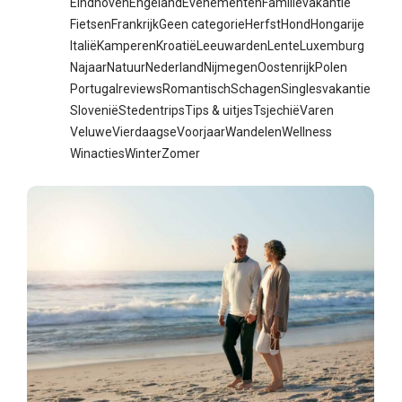
Eindhoven
Engeland
Evenementen
Familievakantie
Fietsen
Frankrijk
Geen categorie
Herfst
Hond
Hongarije
Italië
Kamperen
Kroatië
Leeuwarden
Lente
Luxemburg
Najaar
Natuur
Nederland
Nijmegen
Oostenrijk
Polen
Portugal
reviews
Romantisch
Schagen
Singlesvakantie
Slovenië
Stedentrips
Tips & uitjes
Tsjechië
Varen
Veluwe
Vierdaagse
Voorjaar
Wandelen
Wellness
Winacties
Winter
Zomer