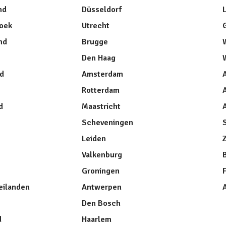
nd
Düsseldorf
oek
Utrecht
nd
Brugge
Den Haag
nd
Amsterdam
Rotterdam
A
d
Maastricht
A
Scheveningen
Leiden
Valkenburg
Groningen
ilanden
Antwerpen
Den Bosch
d
Haarlem