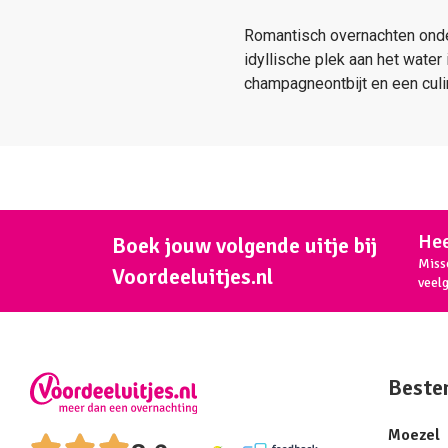
Romantisch overnachten ond
idyllische plek aan het wate
champagneontbijt en een culin
Hee
Boek jouw volgende uitje bij
Miss
Voordeeluitjes.nl
veel
Beste
Moezel