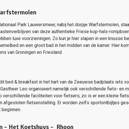
arfstermolen
Nationaal Park Lauwersmeer, nabij het dorpje Warfstermolen, sta
gastenverblijven van deze authentieke Friese kop-hals-rompboerd
ben luxe voorzieningen. Zo kun je hier slapen in een knusse b
melbed en een groot bad in het midden van de kamer. Hier kom j
ns van Groningen en Friesland.
 dit bed & breakfast in het hart van de Zeeuwse badplaats iets vo
 Gastheer Leo organiseert namelijk ook verschillende fiets- en 
 verschillende faciliteiten voor fietsers; zo is er een kleine fie
een afgesloten fietsenstalling. Er worden zelfs sportontbijtjes ge
t beginnen.
n – Het Koetshuys – Rhoon