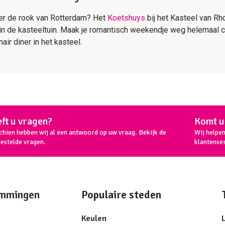
er de rook van Rotterdam? Het
Koetshuys
bij het Kasteel van Rh
r in de kasteeltuin. Maak je romantisch weekendje weg helemaal
air diner in het kasteel.
ft u vragen?
Komt u 
chien hebben wij al een antwoord op uw vraag. Bekijk de
Wij helpe
gestelde vragen.
klantenser
mmingen
Populaire steden
Keulen