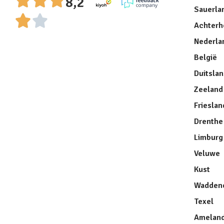
8,2
Sauerla
Achterh
Nederla
België
Duitsla
Zeeland
Frieslan
Drenthe
Limburg
Veluwe
Kust
Waddene
Texel
Amelan