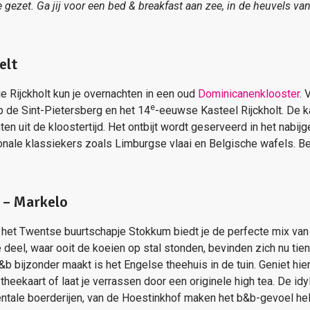
e gezet. Ga jij voor een bed & breakfast aan zee, in de heuvels va
elt
e Rijckholt kun je overnachten in een oud
Dominicanenklooster
. 
e
op de Sint-Pietersberg en het 14
-eeuwse Kasteel Rijckholt. De 
en uit de kloostertijd. Het ontbijt wordt geserveerd in het nabij
onale klassiekers zoals Limburgse vlaai en Belgische wafels. Bel
 – Markelo
 het Twentse buurtschapje Stokkum biedt je de perfecte mix van
 deel, waar ooit de koeien op stal stonden, bevinden zich nu tie
b bijzonder maakt is het Engelse theehuis in de tuin. Geniet hie
theekaart of laat je verrassen door een originele high tea. De id
tale boerderijen, van de Hoestinkhof maken het b&b-gevoel he