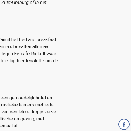
n Zuid-Limburg of in het
Vanuit het bed and breakfast
kamers bevatten allemaal
gelegen Eetcafé Riekelt waar
gië ligt hier tenslotte om de
 een gemoedelijk hotel en
n rustieke kamers met ieder
r van een lekker kopje verse
yllische omgeving, met
lemaal af.