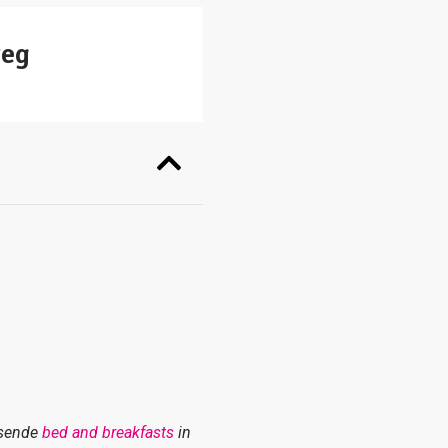
weg
ssende
bed and breakfasts
in