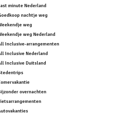
Last minute Nederland
Goedkoop nachtje weg
Weekendje weg
Weekendje weg Nederland
All Inclusive-arrangementen
ll Inclusive Nederland
ll Inclusive Duitsland
Stedentrips
Zomervakantie
Bijzonder overnachten
Fietsarrangementen
Autovakanties