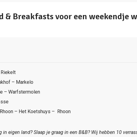
ed & Breakfasts voor een weekendje 
e
 Riekelt
nkhof – Markelo
e – Warfstermolen
esse
 Rhoon – Het Koetshuys – Rhoon
 in eigen land? Slaap je graag in een B&B? Wij hebben 10 verra