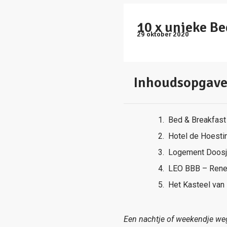
10 x unieke B
29 oktober 2020
Inhoudsopgav
Bed & Breakfast
Hotel de Hoesti
Logement Doosj
LEO BBB – Ren
Het Kasteel van
Een nachtje of weekendje weg