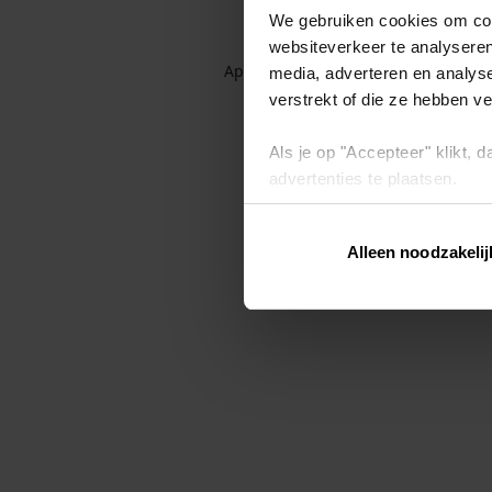
We gebruiken cookies om cont
websiteverkeer te analyseren
Application error: a client-side exc
media, adverteren en analys
verstrekt of die ze hebben v
Als je op "Accepteer" klikt,
advertenties te plaatsen.
Lees hier meer over in ons
p
Alleen noodzakelij
Via "Cookie instellingen" kun 
intrekken op ons
cookiebele