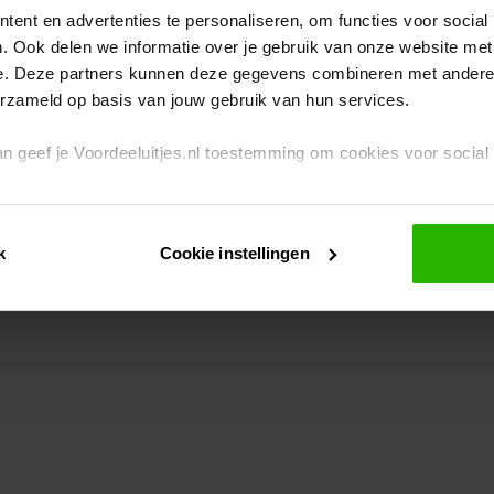
ent en advertenties te personaliseren, om functies voor social
. Ook delen we informatie over je gebruik van onze website met
eption has occurred
while loading
www.voordeeluitjes.nl
(see the br
e. Deze partners kunnen deze gegevens combineren met andere i
erzameld op basis van jouw gebruik van hun services.
 dan geef je Voordeeluitjes.nl toestemming om cookies voor socia
rivacybeleid
en
cookiebeleid
.
k
Cookie instellingen
je ook zelf instellen welke cookies worden geplaatst. Je kunt je k
id
.