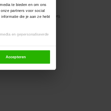
 media te bieden en om ons
 onze partners voor social
owser console for more information)
.
nformatie die je aan ze hebt
l media en gepersonaliseerde
Accepteren
euze altijd wijzigen of